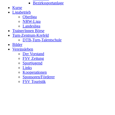
Bezirkssportanlage
Kurse
Ligabetrieb
Oberliga
NRW-Liga
Landesliga
Trainer/innen Börse
Turn-Zentrum-Krefeld
DTB-Turn-Talentschule
Bilder
Vereinsleben
Der Vorstand
FSV Zeitung
Sportjugend
Links
Kooperationen
Sponsoren/Förderer
FSV Touristik