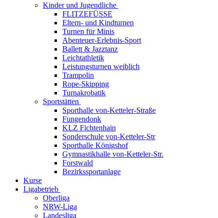
Kinder und Jugendliche
FLITZEFÜSSE
Eltern- und Kindturnen
Turnen für Minis
Abenteuer-Erlebnis-Sport
Ballett & Jazztanz
Leichtathletik
Leistungsturnen weiblich
Trampolin
Rope-Skipping
Turnakrobatik
Sportstätten
Sporthalle von-Ketteler-Straße
Fungendonk
KLZ Fichtenhain
Sonderschule von-Ketteler-Str
Sporthalle Königshof
Gymnastikhalle von-Ketteler-Str.
Forstwald
Bezirkssportanlage
Kurse
Ligabetrieb
Oberliga
NRW-Liga
Landesliga