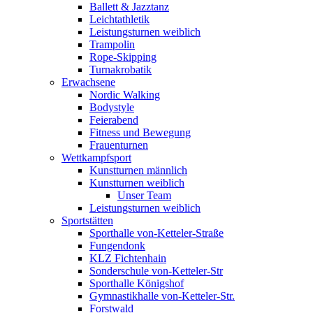
Ballett & Jazztanz
Leichtathletik
Leistungsturnen weiblich
Trampolin
Rope-Skipping
Turnakrobatik
Erwachsene
Nordic Walking
Bodystyle
Feierabend
Fitness und Bewegung
Frauenturnen
Wettkampfsport
Kunstturnen männlich
Kunstturnen weiblich
Unser Team
Leistungsturnen weiblich
Sportstätten
Sporthalle von-Ketteler-Straße
Fungendonk
KLZ Fichtenhain
Sonderschule von-Ketteler-Str
Sporthalle Königshof
Gymnastikhalle von-Ketteler-Str.
Forstwald