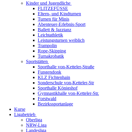
Kinder und Jugendliche
FLITZEFÜSSE
Eltern- und Kindturnen
Turnen für Minis
Abenteuer-Erlebnis-Sport
Ballett & Jazztanz
Leichtathletik
Leistungsturnen weiblich
Trampolin
Rope-Skipping
Turnakrobatik
Sportstätten
Sporthalle von-Ketteler-Straße
Fungendonk
KLZ Fichtenhain
Sonderschule von-Ketteler-Str
Sporthalle Königshof
Gymnastikhalle von-Ketteler-Str.
Forstwald
Bezirkssportanlage
Kurse
Ligabetrieb
Oberliga
NRW-Liga
Landesliga