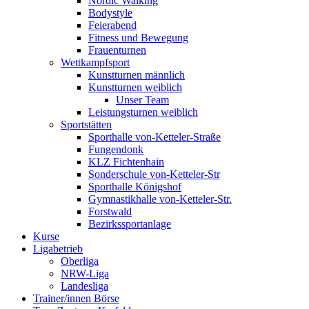
Nordic Walking
Bodystyle
Feierabend
Fitness und Bewegung
Frauenturnen
Wettkampfsport
Kunstturnen männlich
Kunstturnen weiblich
Unser Team
Leistungsturnen weiblich
Sportstätten
Sporthalle von-Ketteler-Straße
Fungendonk
KLZ Fichtenhain
Sonderschule von-Ketteler-Str
Sporthalle Königshof
Gymnastikhalle von-Ketteler-Str.
Forstwald
Bezirkssportanlage
Kurse
Ligabetrieb
Oberliga
NRW-Liga
Landesliga
Trainer/innen Börse