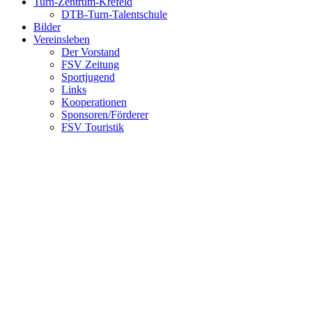
Turn-Zentrum-Krefeld
DTB-Turn-Talentschule
Bilder
Vereinsleben
Der Vorstand
FSV Zeitung
Sportjugend
Links
Kooperationen
Sponsoren/Förderer
FSV Touristik