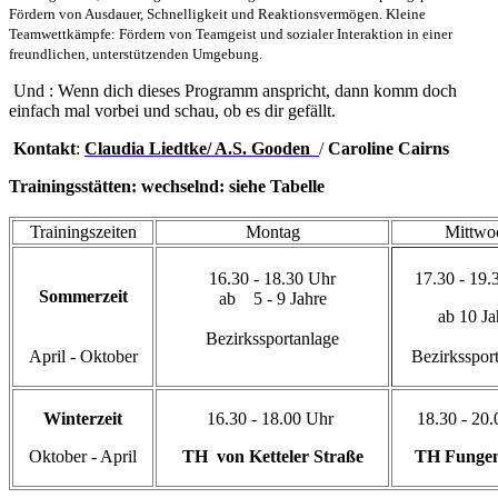
Fördern von Ausdauer, Schnelligkeit und Reaktionsvermögen. Kleine
Teamwettkämpfe: Fördern von Teamgeist und sozialer Interaktion in einer
freundlichen, unterstützenden Umgebung.
Und : Wenn dich dieses Programm anspricht, dann komm doch
einfach mal vorbei und schau, ob es dir gefällt.
Kontakt
:
Claudia Liedtke/ A.S. Gooden
/
Caroline Cairns
Trainingsstätten: wechselnd: siehe Tabelle
Trainingszeiten
Montag
Mittwo
16.30 - 18.30 Uhr
17.30 - 19.
Sommerzeit
ab 5 - 9 Jahre
ab 10 Ja
Bezirkssportanlage
April - Oktober
Bezirksspor
Winterzeit
16.30 - 18.00 Uhr
18.30 - 20.
Oktober - April
TH von Ketteler Straße
TH Funge