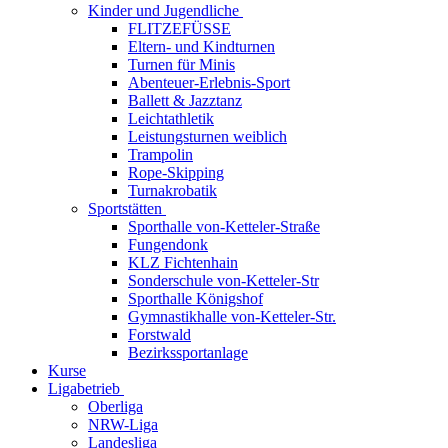
Kinder und Jugendliche
FLITZEFÜSSE
Eltern- und Kindturnen
Turnen für Minis
Abenteuer-Erlebnis-Sport
Ballett & Jazztanz
Leichtathletik
Leistungsturnen weiblich
Trampolin
Rope-Skipping
Turnakrobatik
Sportstätten
Sporthalle von-Ketteler-Straße
Fungendonk
KLZ Fichtenhain
Sonderschule von-Ketteler-Str
Sporthalle Königshof
Gymnastikhalle von-Ketteler-Str.
Forstwald
Bezirkssportanlage
Kurse
Ligabetrieb
Oberliga
NRW-Liga
Landesliga