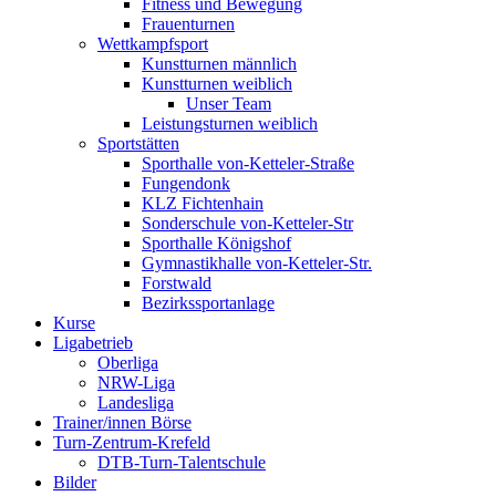
Fitness und Bewegung
Frauenturnen
Wettkampfsport
Kunstturnen männlich
Kunstturnen weiblich
Unser Team
Leistungsturnen weiblich
Sportstätten
Sporthalle von-Ketteler-Straße
Fungendonk
KLZ Fichtenhain
Sonderschule von-Ketteler-Str
Sporthalle Königshof
Gymnastikhalle von-Ketteler-Str.
Forstwald
Bezirkssportanlage
Kurse
Ligabetrieb
Oberliga
NRW-Liga
Landesliga
Trainer/innen Börse
Turn-Zentrum-Krefeld
DTB-Turn-Talentschule
Bilder