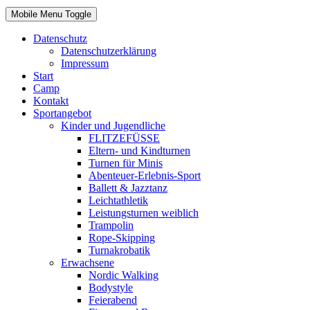
Mobile Menu Toggle
Datenschutz
Datenschutzerklärung
Impressum
Start
Camp
Kontakt
Sportangebot
Kinder und Jugendliche
FLITZEFÜSSE
Eltern- und Kindturnen
Turnen für Minis
Abenteuer-Erlebnis-Sport
Ballett & Jazztanz
Leichtathletik
Leistungsturnen weiblich
Trampolin
Rope-Skipping
Turnakrobatik
Erwachsene
Nordic Walking
Bodystyle
Feierabend