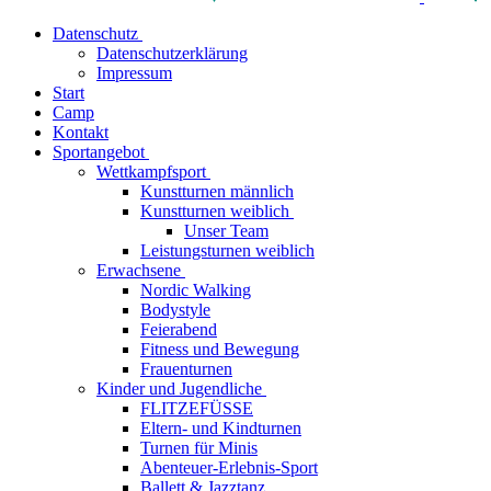
Datenschutz
Datenschutzerklärung
Impressum
Start
Camp
Kontakt
Sportangebot
Wettkampfsport
Kunstturnen männlich
Kunstturnen weiblich
Unser Team
Leistungsturnen weiblich
Erwachsene
Nordic Walking
Bodystyle
Feierabend
Fitness und Bewegung
Frauenturnen
Kinder und Jugendliche
FLITZEFÜSSE
Eltern- und Kindturnen
Turnen für Minis
Abenteuer-Erlebnis-Sport
Ballett & Jazztanz