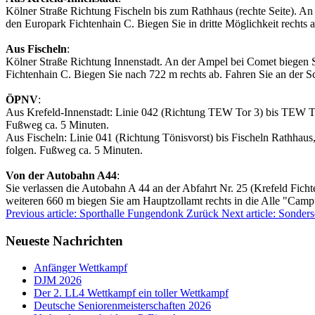
Kölner Straße Richtung Fischeln bis zum Rathhaus (rechte Seite). An 
den Europark Fichtenhain C. Biegen Sie in dritte Möglichkeit rechts 
Aus Fischeln
:
Kölner Straße Richtung Innenstadt. An der Ampel bei Comet biegen Si
Fichtenhain C. Biegen Sie nach 722 m rechts ab. Fahren Sie an der S
ÖPNV
:
Aus Krefeld-Innenstadt: Linie 042 (Richtung TEW Tor 3) bis TEW To
Fußweg ca. 5 Minuten.
Aus Fischeln: Linie 041 (Richtung Tönisvorst) bis Fischeln Rathhau
folgen. Fußweg ca. 5 Minuten.
Von der Autobahn A44
:
Sie verlassen die Autobahn A 44 an der Abfahrt Nr. 25 (Krefeld Ficht
weiteren 660 m biegen Sie am Hauptzollamt rechts in die Alle "Campu
Previous article: Sporthalle Fungendonk
Zurück
Next article: Sonder
Neueste Nachrichten
Anfänger Wettkampf
DJM 2026
Der 2. LL4 Wettkampf ein toller Wettkampf
Deutsche Seniorenmeisterschaften 2026