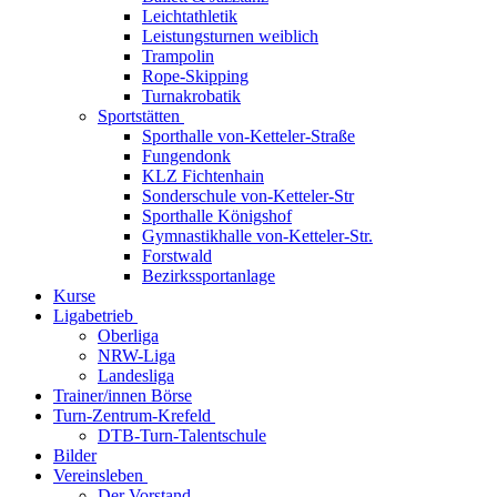
Leichtathletik
Leistungsturnen weiblich
Trampolin
Rope-Skipping
Turnakrobatik
Sportstätten
Sporthalle von-Ketteler-Straße
Fungendonk
KLZ Fichtenhain
Sonderschule von-Ketteler-Str
Sporthalle Königshof
Gymnastikhalle von-Ketteler-Str.
Forstwald
Bezirkssportanlage
Kurse
Ligabetrieb
Oberliga
NRW-Liga
Landesliga
Trainer/innen Börse
Turn-Zentrum-Krefeld
DTB-Turn-Talentschule
Bilder
Vereinsleben
Der Vorstand