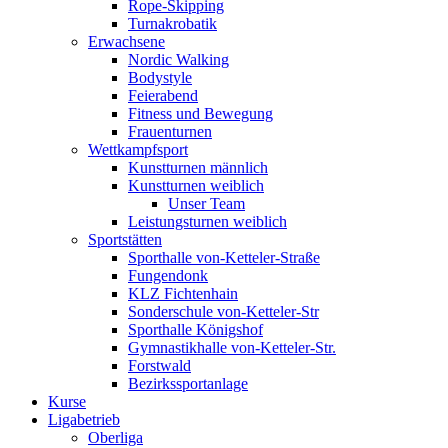
Rope-Skipping
Turnakrobatik
Erwachsene
Nordic Walking
Bodystyle
Feierabend
Fitness und Bewegung
Frauenturnen
Wettkampfsport
Kunstturnen männlich
Kunstturnen weiblich
Unser Team
Leistungsturnen weiblich
Sportstätten
Sporthalle von-Ketteler-Straße
Fungendonk
KLZ Fichtenhain
Sonderschule von-Ketteler-Str
Sporthalle Königshof
Gymnastikhalle von-Ketteler-Str.
Forstwald
Bezirkssportanlage
Kurse
Ligabetrieb
Oberliga