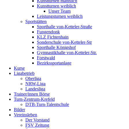
Kunstturnen männlich
Kunstturnen weiblich
Unser Team
Leistungsturnen weiblich
Sportstätten
Sporthalle von-Ketteler-Straße
Fungendonk
KLZ Fichtenhain
Sonderschule von-Ketteler-Str
Sporthalle Königshof
Gymnastikhalle von-Ketteler-Str.
Forstwald
Bezirkssportanlage
Kurse
Ligabetrieb
Oberliga
NRW-Liga
Landesliga
Trainer/innen Börse
Turn-Zentrum-Krefeld
DTB-Turn-Talentschule
Bilder
Vereinsleben
Der Vorstand
FSV Zeitung