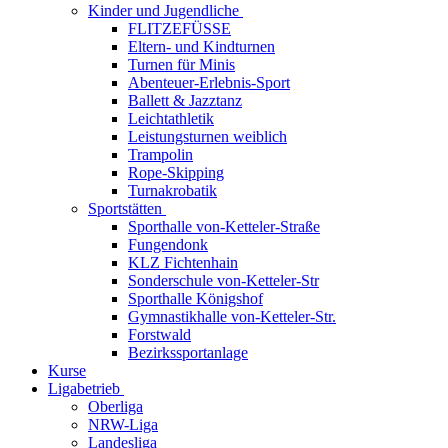
Kinder und Jugendliche
FLITZEFÜSSE
Eltern- und Kindturnen
Turnen für Minis
Abenteuer-Erlebnis-Sport
Ballett & Jazztanz
Leichtathletik
Leistungsturnen weiblich
Trampolin
Rope-Skipping
Turnakrobatik
Sportstätten
Sporthalle von-Ketteler-Straße
Fungendonk
KLZ Fichtenhain
Sonderschule von-Ketteler-Str
Sporthalle Königshof
Gymnastikhalle von-Ketteler-Str.
Forstwald
Bezirkssportanlage
Kurse
Ligabetrieb
Oberliga
NRW-Liga
Landesliga