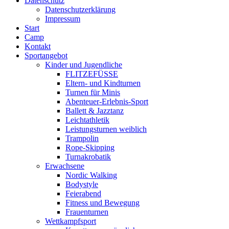
Datenschutz
Datenschutzerklärung
Impressum
Start
Camp
Kontakt
Sportangebot
Kinder und Jugendliche
FLITZEFÜSSE
Eltern- und Kindturnen
Turnen für Minis
Abenteuer-Erlebnis-Sport
Ballett & Jazztanz
Leichtathletik
Leistungsturnen weiblich
Trampolin
Rope-Skipping
Turnakrobatik
Erwachsene
Nordic Walking
Bodystyle
Feierabend
Fitness und Bewegung
Frauenturnen
Wettkampfsport