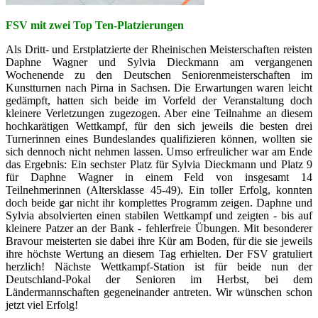
FSV mit zwei Top Ten-Platzierungen
Als Dritt- und Erstplatzierte der Rheinischen Meisterschaften reisten
Daphne Wagner und Sylvia Dieckmann am vergangenen
Wochenende zu den Deutschen Seniorenmeisterschaften im
Kunstturnen nach Pirna in Sachsen. Die Erwartungen waren leicht
gedämpft, hatten sich beide im Vorfeld der Veranstaltung doch
kleinere Verletzungen zugezogen. Aber eine Teilnahme an diesem
hochkarätigen Wettkampf, für den sich jeweils die besten drei
Turnerinnen eines Bundeslandes qualifizieren können, wollten sie
sich dennoch nicht nehmen lassen. Umso erfreulicher war am Ende
das Ergebnis: Ein sechster Platz für Sylvia Dieckmann und Platz 9
für Daphne Wagner in einem Feld von insgesamt 14
Teilnehmerinnen (Altersklasse 45-49). Ein toller Erfolg, konnten
doch beide gar nicht ihr komplettes Programm zeigen. Daphne und
Sylvia absolvierten einen stabilen Wettkampf und zeigten - bis auf
kleinere Patzer an der Bank - fehlerfreie Übungen. Mit besonderer
Bravour meisterten sie dabei ihre Kür am Boden, für die sie jeweils
ihre höchste Wertung an diesem Tag erhielten. Der FSV gratuliert
herzlich! Nächste Wettkampf-Station ist für beide nun der
Deutschland-Pokal der Senioren im Herbst, bei dem
Ländermannschaften gegeneinander antreten. Wir wünschen schon
jetzt viel Erfolg!