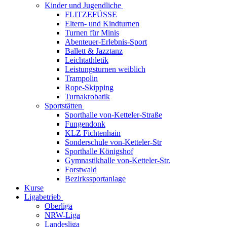
Kinder und Jugendliche
FLITZEFÜSSE
Eltern- und Kindturnen
Turnen für Minis
Abenteuer-Erlebnis-Sport
Ballett & Jazztanz
Leichtathletik
Leistungsturnen weiblich
Trampolin
Rope-Skipping
Turnakrobatik
Sportstätten
Sporthalle von-Ketteler-Straße
Fungendonk
KLZ Fichtenhain
Sonderschule von-Ketteler-Str
Sporthalle Königshof
Gymnastikhalle von-Ketteler-Str.
Forstwald
Bezirkssportanlage
Kurse
Ligabetrieb
Oberliga
NRW-Liga
Landesliga