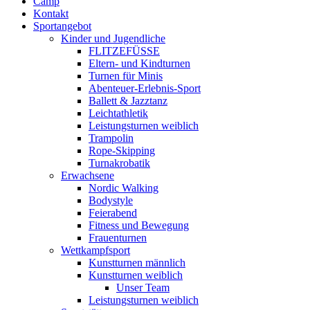
Camp
Kontakt
Sportangebot
Kinder und Jugendliche
FLITZEFÜSSE
Eltern- und Kindturnen
Turnen für Minis
Abenteuer-Erlebnis-Sport
Ballett & Jazztanz
Leichtathletik
Leistungsturnen weiblich
Trampolin
Rope-Skipping
Turnakrobatik
Erwachsene
Nordic Walking
Bodystyle
Feierabend
Fitness und Bewegung
Frauenturnen
Wettkampfsport
Kunstturnen männlich
Kunstturnen weiblich
Unser Team
Leistungsturnen weiblich