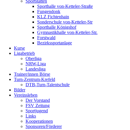
Sportstätten
Sporthalle von-Ketteler-Straße
Fungendonk
KLZ Fichtenhain
Sonderschule von-Ketteler-Str
Sporthalle Königshof
Gymnastikhalle von-Ketteler-Str.
Forstwald
Bezirkssportanlage
Kurse
Ligabetrieb
Oberliga
NRW-Liga
Landesliga
Trainer/innen Börse
Turn-Zentrum-Krefeld
DTB-Turn-Talentschule
Bilder
Vereinsleben
Der Vorstand
FSV Zeitung
Sportjugend
Links
Kooperationen
Sponsoren/Förderer