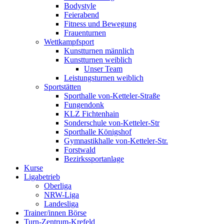
Bodystyle
Feierabend
Fitness und Bewegung
Frauenturnen
Wettkampfsport
Kunstturnen männlich
Kunstturnen weiblich
Unser Team
Leistungsturnen weiblich
Sportstätten
Sporthalle von-Ketteler-Straße
Fungendonk
KLZ Fichtenhain
Sonderschule von-Ketteler-Str
Sporthalle Königshof
Gymnastikhalle von-Ketteler-Str.
Forstwald
Bezirkssportanlage
Kurse
Ligabetrieb
Oberliga
NRW-Liga
Landesliga
Trainer/innen Börse
Turn-Zentrum-Krefeld