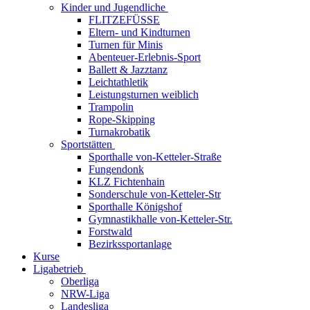
Kinder und Jugendliche
FLITZEFÜSSE
Eltern- und Kindturnen
Turnen für Minis
Abenteuer-Erlebnis-Sport
Ballett & Jazztanz
Leichtathletik
Leistungsturnen weiblich
Trampolin
Rope-Skipping
Turnakrobatik
Sportstätten
Sporthalle von-Ketteler-Straße
Fungendonk
KLZ Fichtenhain
Sonderschule von-Ketteler-Str
Sporthalle Königshof
Gymnastikhalle von-Ketteler-Str.
Forstwald
Bezirkssportanlage
Kurse
Ligabetrieb
Oberliga
NRW-Liga
Landesliga